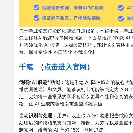
关于毕业论文讨论的话题还真是很多，不得不说，毕业
怎么移除AI痕迹?等等疑难问题；下面是推荐 10 款
并巧妙优化 AI 痕迹，去ai痕迹技巧，能让论文表述更自然
费。保证专业性!不口语化!不散文化!
千笔
（
点击进入官网
）
“移除 AI 痕迹” 功能：
这是千笔 AI 降 AIGC 的
维度调整词汇和文风。能够识别出可能被判定为 AIG
汇，比如将一些常见的学术套话以更具个性和创意的表
格，让 AI 生成内容难以被查重系统识破。
自动识别与处理：
用户可以上传 AIGC 检测报告或
处理后的降痕结果支持知网、维普、万方等权威查重平
若知网、维普的 AI 率超 15%，立即退费。