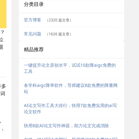
分类目录
官方博客
（2320 篇文章）
c？
常见问题
（1626 篇文章）
位
退
精品推荐
一键提升论文原创水平，试试10款降aigc免费的
工具
各学科aigc降率软件，导师建议8款免费的降重网
等多
站
换词
AI论文写作工具大排行，快用7款免费实用的ai写
论文软件
，
快用8款AI论文写作神器，助力论文完成消除
，