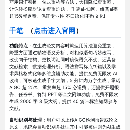
巧用词汇替换、句式重构等方法，大幅降低查重率，
让你轻松应对论文查重难题 。千笔ai-知网、维普ai率
超15%就退费。保证专业性!不口语化!不散文化!
千笔
（
点击进入官网
）
功能特点
：在生成论文内容时就运用算法避免重复，
降重方面通过精准语义分析，对相似语句巧妙改写，
改变句子结构、更换词汇同时确保语义不变。还具备
文献检索、数据处理分析、语法拼写标点纠错以及学
术风格格式化等多维度辅助功能。提供免费无限次 AI
改稿，可极速生成千字大纲，5 分钟内万字生成，承诺
AIGC 超 25%、重复率超 15% 必退费，还提供开题报
告、任务书、答辩 PPT 等全文附加功能，免费不限次
生成 2000 字 3 级大纲，提供 40 篇带标注知网参考
文献。
自动识别与处理：
用户可以上传AIGC检测报告或论文
原文，系统会自动识别并处理其中可能被识别为AI生成