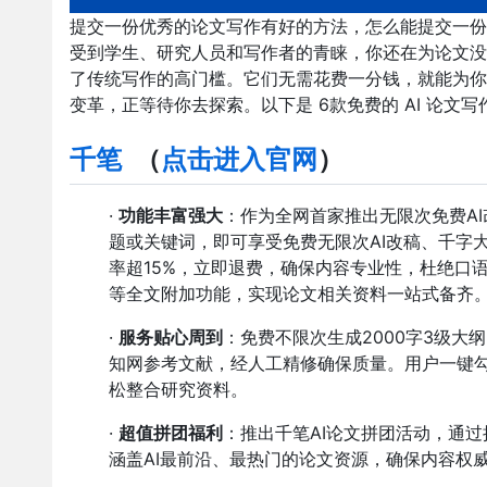
提交一份优秀的论文写作有好的方法，怎么能提交一份
受到学生、研究人员和写作者的青睐，你还在为论文没有
了传统写作的高门槛。它们无需花费一分钱，就能为你
变革，正等待你去探索。以下是 6款免费的 AI 论文写
千笔
（
点击进入官网
）
·
功能丰富强大
：作为全网首家推出无限次免费AI
题或关键词，即可享受免费无限次AI改稿、千字
率超15%，立即退费，确保内容专业性，杜绝口
等全文附加功能，实现论文相关资料一站式备齐
·
服务贴心周到
：免费不限次生成2000字3级大
知网参考文献，经人工精修确保质量。用户一键
松整合研究资料。
·
超值拼团福利
：推出千笔AI论文拼团活动，通
涵盖AI最前沿、最热门的论文资源，确保内容权