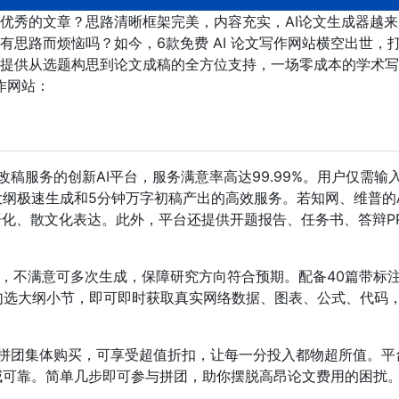
优秀的文章？思路清晰框架完美，内容充实，AI论文生成器越来
思路而烦恼吗？如今，6款免费 AI 论文写作网站横空出世，
提供从选题构思到论文成稿的全方位支持，一场零成本的学术写
作网站：
改稿服务的创新AI平台，服务满意率高达99.99%。用户仅需输
大纲极速生成和5分钟万字初稿产出的高效服务。若知网、维普的A
语化、散文化表达。此外，平台还提供开题报告、任务书、答辩P
。
纲，不满意可多次生成，保障研究方向符合预期。配备40篇带标
勾选大纲小节，即可即时获取真实网络数据、图表、公式、代码
过拼团集体购买，可享受超值折扣，让每一分投入都物超所值。平
威可靠。简单几步即可参与拼团，助你摆脱高昂论文费用的困扰