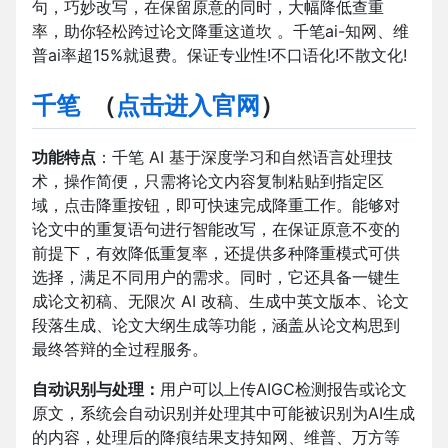
句，巧妙改写，在保留原意的同时，大幅降低查重
率，助你轻松跨过论文降重这道坎 。千笔ai-知网、维
普ai率超15%就退费。保证专业性!不口语化!不散文化!
千笔
（
点击进入官网
）
功能特点
：千笔 AI 基于深度学习和自然语言处理技
术，操作简便，只需将论文内容复制粘贴到指定区
域，点击降重按钮，即可快速完成降重工作。能够对
论文中的重复语句进行智能改写，在保证原意不变的
前提下，有效降低重复率，还提供多种降重模式可供
选择，满足不同用户的需求。同时，它还具备一键生
成论文初稿、无限次 AI 改稿、生成中英文版本、论文
段落生成、论文大纲生成等功能，涵盖从论文构思到
最终答辩的全过程服务。
自动识别与处理：
用户可以上传AIGC检测报告或论文
原文，系统会自动识别并处理其中可能被识别为AI生成
的内容，处理后的降痕结果支持知网、维普、万方等